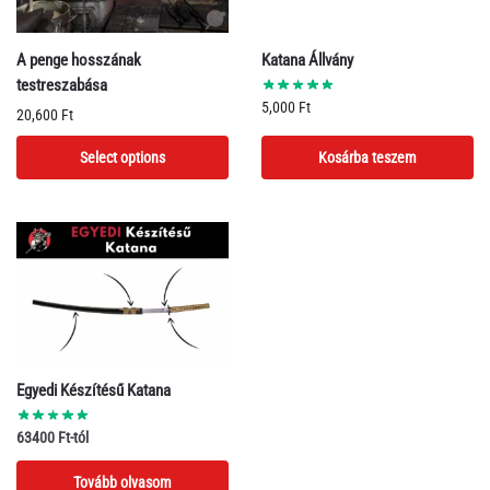
A penge hosszának
Katana Állvány
testreszabása
5,000
Ft
20,600
Ft
Select options
Kosárba teszem
Egyedi Készítésű Katana
Tovább olvasom