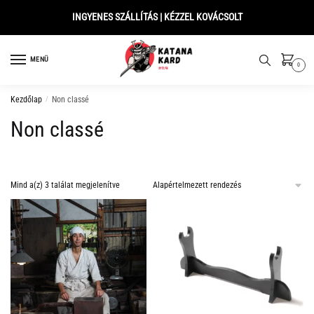
Skip
Skip
INGYENES SZÁLLÍTÁS | KÉZZEL KOVÁCSOLT
to
to
navigation
content
MENÜ
0
Kezdőlap
/
Non classé
Non classé
Mind a(z) 3 találat megjelenítve