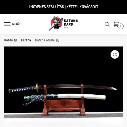
Skip
Skip
INGYENES SZÁLLÍTÁS | KÉZZEL KOVÁCSOLT
to
to
navigation
content
MENÜ
0
Kezdőlap
/
Katana
/
Katana Arashi 嵐