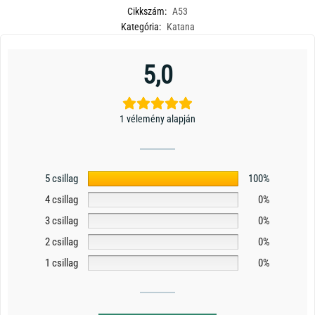
Cikkszám:
A53
Kategória:
Katana
5,0
1 vélemény alapján
5 csillag
100%
4 csillag
0%
3 csillag
0%
2 csillag
0%
1 csillag
0%