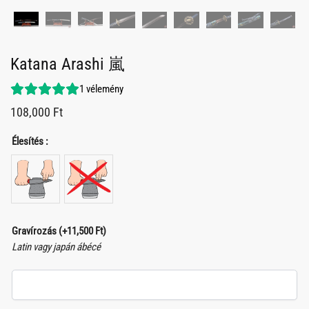
Katana Arashi 嵐
1
vélemény
108,000
Ft
Élesítés :
Gravírozás
(+
11,500
Ft
)
Latin vagy japán ábécé