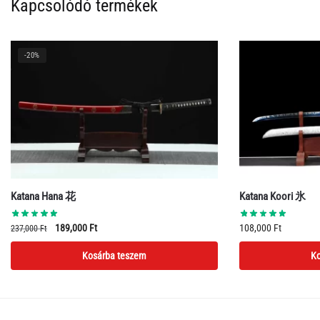
Kapcsolódó termékek
-20%
Katana Hana 花
Katana Koori 氷
Original
Current
189,000
Ft
108,000
Ft
237,000
Ft
price
price
Kosárba teszem
Ko
was:
is:
237,000 Ft.
189,000 Ft.