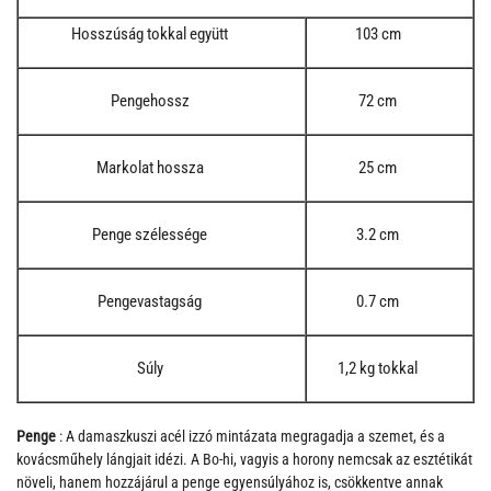
Hosszúság tokkal együtt
103 cm
Pengehossz
72 cm
Markolat hossza
25 cm
Penge szélessége
3.2 cm
Pengevastagság
0.7 cm
Súly
1,2 kg tokkal
Penge
: A damaszkuszi acél izzó mintázata megragadja a szemet, és a
kovácsműhely lángjait idézi. A Bo-hi, vagyis a horony nemcsak az esztétikát
növeli, hanem hozzájárul a penge egyensúlyához is, csökkentve annak