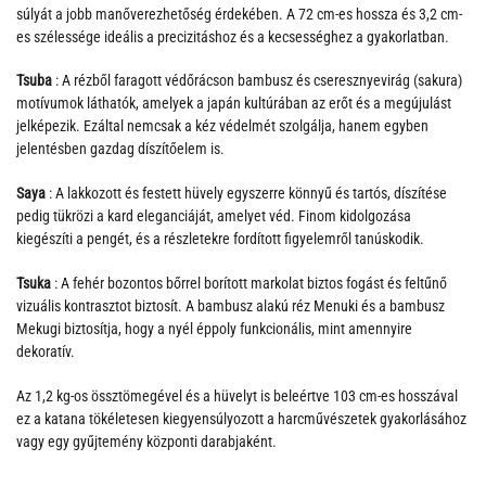
súlyát a jobb manőverezhetőség érdekében. A 72 cm-es hossza és 3,2 cm-
es szélessége ideális a precizitáshoz és a kecsességhez a gyakorlatban.
Tsuba
: A rézből faragott védőrácson bambusz és cseresznyevirág (sakura)
motívumok láthatók, amelyek a japán kultúrában az erőt és a megújulást
jelképezik. Ezáltal nemcsak a kéz védelmét szolgálja, hanem egyben
jelentésben gazdag díszítőelem is.
Saya
: A lakkozott és festett hüvely egyszerre könnyű és tartós, díszítése
pedig tükrözi a kard eleganciáját, amelyet véd. Finom kidolgozása
kiegészíti a pengét, és a részletekre fordított figyelemről tanúskodik.
Tsuka
: A fehér bozontos bőrrel borított markolat biztos fogást és feltűnő
vizuális kontrasztot biztosít. A bambusz alakú réz Menuki és a bambusz
Mekugi biztosítja, hogy a nyél éppoly funkcionális, mint amennyire
dekoratív.
Az 1,2 kg-os össztömegével és a hüvelyt is beleértve 103 cm-es hosszával
ez a katana tökéletesen kiegyensúlyozott a harcművészetek gyakorlásához
vagy egy gyűjtemény központi darabjaként.