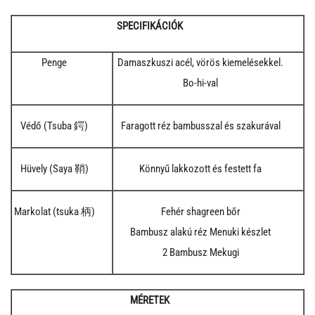
SPECIFIKÁCIÓK
Penge
Damaszkuszi acél, vörös kiemelésekkel.
Bo-hi-val
Védő (Tsuba 鍔)
Faragott réz bambusszal és szakurával
Hüvely (Saya 鞘)
Könnyű lakkozott és festett fa
Markolat (tsuka 柄)
Fehér shagreen bőr
Bambusz alakú réz Menuki készlet
2 Bambusz Mekugi
MÉRETEK