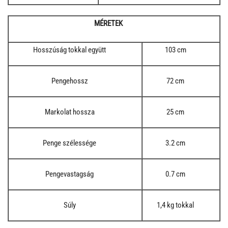
MÉRETEK
Hosszúság tokkal együtt
103 cm
Pengehossz
72 cm
Markolat hossza
25 cm
Penge szélessége
3.2 cm
Pengevastagság
0.7 cm
Súly
1,4 kg tokkal