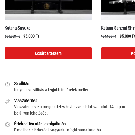
Katana Sasuke
Katana Sanemi Shi
Original
Current
Original
95,000
Ft
95,000
F
104,000
Ft
104,000
Ft
price
price
price
was:
is:
was:
Kosárba teszem
Ko
104,000 Ft.
95,000 Ft.
104,000 F
Szállítás
Ingyenes szállítás a legjobb feltételek mellett.
Visszatérítés
Visszatérítésre a megrendelés kézhezvételétől számított 14 napon
belül van lehetőség.
Értékesítés utáni szolgáltatás
E-mailben elérhetőek vagyunk.
info@katana-kard.hu