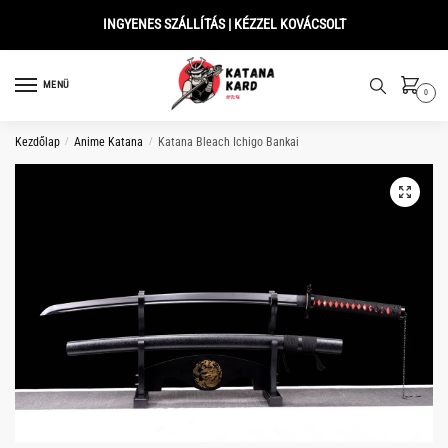
Skip
Skip
INGYENES SZÁLLÍTÁS | KÉZZEL KOVÁCSOLT
to
to
navigation
content
MENÜ
0
Kezdőlap
/
Anime Katana
/
Katana Bleach Ichigo Bankai