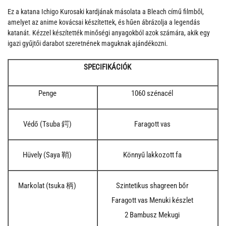
Ez a katana Ichigo Kurosaki kardjának másolata a Bleach című filmből,
amelyet az anime kovácsai készítettek, és hűen ábrázolja a legendás
katanát. Kézzel készítették minőségi anyagokból azok számára, akik egy
igazi gyűjtői darabot szeretnének maguknak ajándékozni.
SPECIFIKÁCIÓK
Penge
1060 szénacél
Védő (Tsuba 鍔)
Faragott vas
Hüvely (Saya 鞘)
Könnyű lakkozott fa
Markolat (tsuka 柄)
Szintetikus shagreen bőr
Faragott vas Menuki készlet
2 Bambusz Mekugi