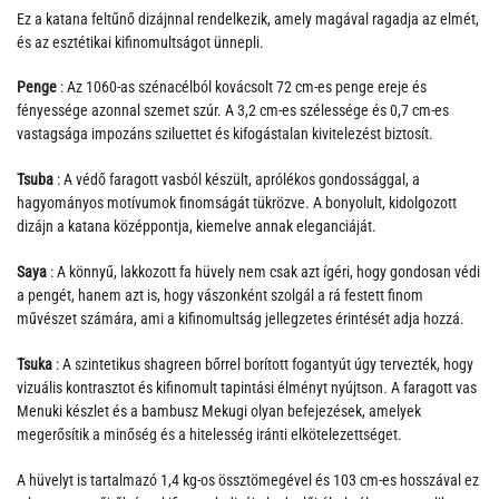
Ez a katana feltűnő dizájnnal rendelkezik, amely magával ragadja az elmét,
és az esztétikai kifinomultságot ünnepli.
Penge
: Az 1060-as szénacélból kovácsolt 72 cm-es penge ereje és
fényessége azonnal szemet szúr. A 3,2 cm-es szélessége és 0,7 cm-es
vastagsága impozáns sziluettet és kifogástalan kivitelezést biztosít.
Tsuba
: A védő faragott vasból készült, aprólékos gondossággal, a
hagyományos motívumok finomságát tükrözve. A bonyolult, kidolgozott
dizájn a katana középpontja, kiemelve annak eleganciáját.
Saya
: A könnyű, lakkozott fa hüvely nem csak azt ígéri, hogy gondosan védi
a pengét, hanem azt is, hogy vászonként szolgál a rá festett finom
művészet számára, ami a kifinomultság jellegzetes érintését adja hozzá.
Tsuka
: A szintetikus shagreen bőrrel borított fogantyút úgy tervezték, hogy
vizuális kontrasztot és kifinomult tapintási élményt nyújtson. A faragott vas
Menuki készlet és a bambusz Mekugi olyan befejezések, amelyek
megerősítik a minőség és a hitelesség iránti elkötelezettséget.
A hüvelyt is tartalmazó 1,4 kg-os össztömegével és 103 cm-es hosszával ez