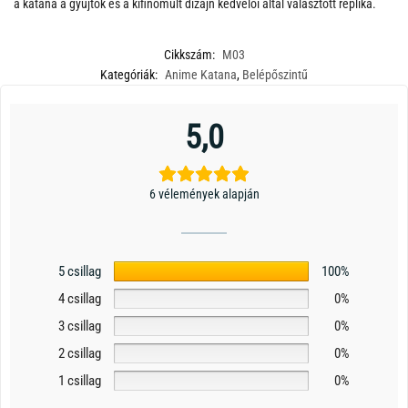
a katana a gyűjtők és a kifinomult dizájn kedvelői által választott replika.
Cikkszám:
M03
Kategóriák:
Anime Katana
,
Belépőszintű
5,0
6 vélemények alapján
5 csillag
100%
4 csillag
0%
3 csillag
0%
2 csillag
0%
1 csillag
0%