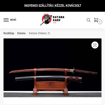
Skip
Skip
INGYENES SZÁLLÍTÁS | KÉZZEL KOVÁCSOLT
to
to
navigation
content
MENÜ
0
Kezdőlap
/
Katana
/
Katana Chikara 力