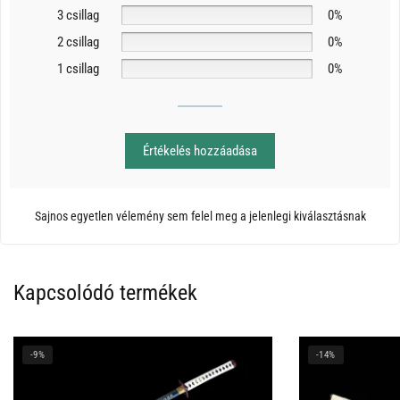
3 csillag
0%
2 csillag
0%
1 csillag
0%
Értékelés hozzáadása
Sajnos egyetlen vélemény sem felel meg a jelenlegi kiválasztásnak
Kapcsolódó termékek
-9%
-14%