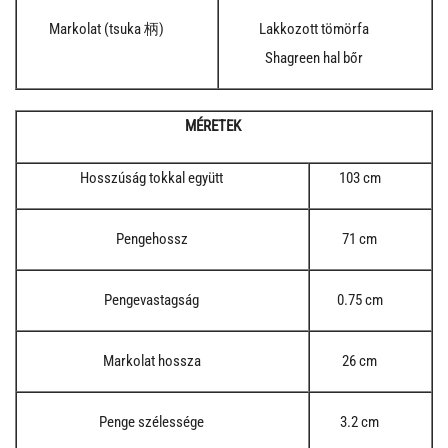
Markolat (tsuka 柄)
Lakkozott tömörfa
Shagreen hal bőr
MÉRETEK
Hosszúság tokkal együtt
103 cm
Pengehossz
71 cm
Pengevastagság
0.75 cm
Markolat hossza
26 cm
Penge szélessége
3.2 cm