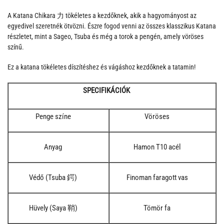
A Katana Chikara 力 tökéletes a kezdőknek, akik a hagyományost az
egyedivel szeretnék ötvözni. Észre fogod venni az összes klasszikus Katana
részletet, mint a Sageo, Tsuba és még a torok a pengén, amely vöröses
színű.
Ez a katana tökéletes díszítéshez és vágáshoz kezdőknek a tatamin!
SPECIFIKÁCIÓK
Penge színe
Vöröses
Anyag
Hamon T10 acél
Védő (Tsuba 鍔)
Finoman faragott vas
Hüvely (Saya 鞘)
Tömör fa