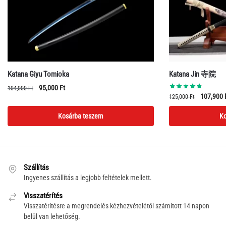
Katana Giyu Tomioka
Katana Jin 寺院
Original
Current
95,000
Ft
104,000
Ft
Original
107,900
125,000
Ft
price
price
price
was:
is:
Kosárba teszem
Ko
was:
104,000 Ft.
95,000 Ft.
125,000 F
Szállítás
Ingyenes szállítás a legjobb feltételek mellett.
Visszatérítés
Visszatérítésre a megrendelés kézhezvételétől számított 14 napon
belül van lehetőség.