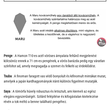
Penge
: A Hamon T10-es acél vöröses árnyalata feltűnő megjelenést
kölcsönöz ennek a 71 cm-es pengének, a vörös barázda pedig egy váratlan
színfoltot ad, amely megragadja a szemet és felkelti az érdeklődést.
Tsuba
: A finoman faragott vas védő bonyolult és kifinomult mintákat mutat,
amelyek a japán kardhagyományok iránti különös figyelmet mutatják.
Saya
: A tömörfa hüvely robusztus és letisztult, ami kiemeli az egész
elegáns egyszerűségét. Szilárd felépítése és kifogástalan kivitelezése
révén a tok méltó a benne található pengéhez.