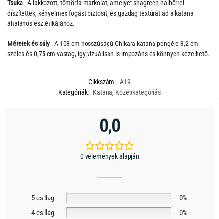
Tsuka
: A lakkozott, tömörfa markolat, amelyet shagreen halbőrrel
díszítettek, kényelmes fogást biztosít, és gazdag textúrát ad a katana
általános esztétikájához.
Méretek és súly
: A 103 cm hosszúságú Chikara katana pengéje 3,2 cm
széles és 0,75 cm vastag, így vizuálisan is impozáns és könnyen kezelhető.
Cikkszám:
A19
Kategóriák:
Katana
,
Középkategóriás
0,0
0 vélemények alapján
5 csillag
0%
4 csillag
0%