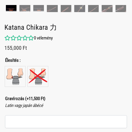
Katana Chikara 力
0
vélemény
155,000
Ft
Élesítés :
Gravírozás
(+
11,500
Ft
)
Latin vagy japán ábécé