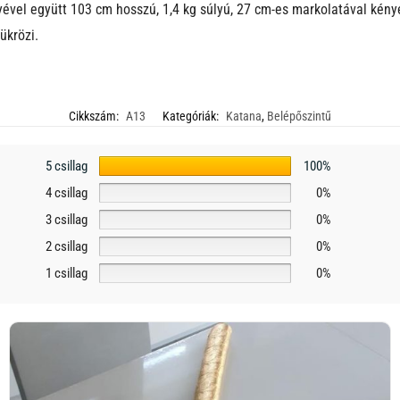
ével együtt 103 cm hosszú, 1,4 kg súlyú, 27 cm-es markolatával kénye
ükrözi.
Cikkszám:
A13
Kategóriák:
Katana
,
Belépőszintű
5 csillag
100%
4 csillag
0%
3 csillag
0%
2 csillag
0%
1 csillag
0%