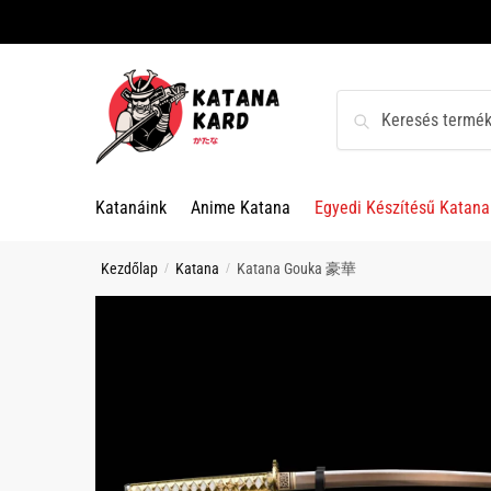
Skip
Skip
to
to
navigation
content
Keresés
Keresés
a
következőre:
Katanáink
Anime Katana
Egyedi Készítésű Katana
Kezdőlap
Katana
Katana Gouka 豪華
/
/