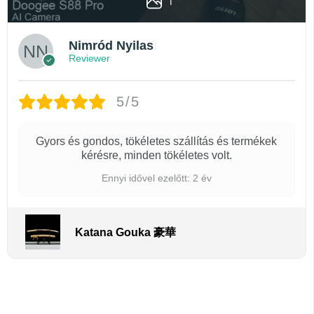
1
Nimród Nyilas
Reviewer
5/5
Gyors és gondos, tökéletes szállítás és termékek
kérésre, minden tökéletes volt.
Ennyi idővel ezelőtt: 2 év
Katana Gouka 豪華