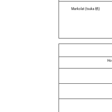
Markolat (tsuka 柄)
Hos