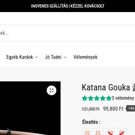
INGYENES SZÁLLÍTÁS | KÉZZEL KOVÁCSOLT
Egyéb Kardok
Jó Tudni
Vélemények
Katana Gouk
3
vélemény
Original
Curre
99,800
Ft
121,000
Ft
-18%
price
price
Élesítés :
was:
is:
121,000 Ft.
99,80