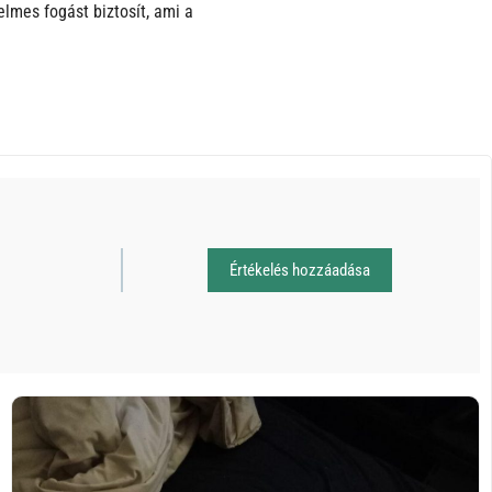
lmes fogást biztosít, ami a
Értékelés hozzáadása