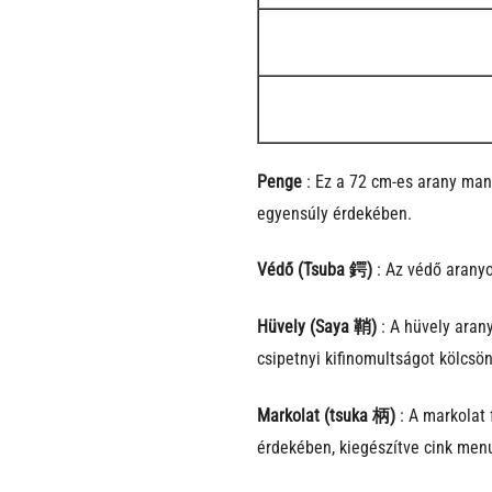
Penge
: Ez a 72 cm-es arany mang
egyensúly érdekében.
Védő (Tsuba 鍔)
: Az védő aranyo
Hüvely (Saya 鞘)
: A hüvely aran
csipetnyi kifinomultságot kölcsö
Markolat (tsuka 柄)
: A markolat 
érdekében, kiegészítve cink menu