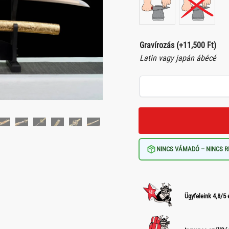
Gravírozás
(+
11,500
Ft
)
Latin vagy japán ábécé
NINCS VÁMADÓ – NINCS R
Ügyfeleink 4,8/5 