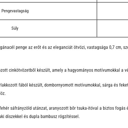
Pengevastagság
Súly
ánacél penge az erőt és az eleganciát ötvözi, vastagsága 0,7 cm, sz
zott cinkötvözetből készült, amely a hagyományos motívumokkal a véd
ylakkozott fából készült, dombornyomott motívumokkal, sárga és feke
nöz.
fehér sáfrányzöld utánzat, aranyozott bőr tsuka-itóval a biztos fogás
ki díszekkel és dupla bambusz rögzítéssel.