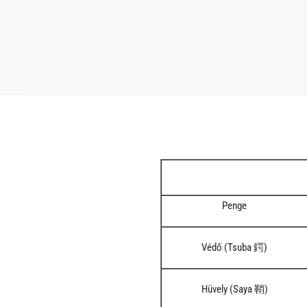
Penge
Védő (Tsuba 鍔)
Hüvely (Saya 鞘)