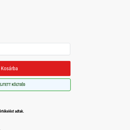
Kosárba
EJTETT KÖLTSÉG
értékelést adtak.