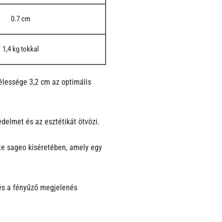
0.7 cm
1,4 kg tokkal
élessége 3,2 cm az optimális
elmet és az esztétikát ötvözi.
te sageo kíséretében, amely egy
 és a fényűző megjelenés