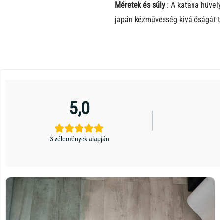
Méretek és súly
: A katana hüvely
japán kézművesség kiválóságát t
5,0
3 vélemények alapján