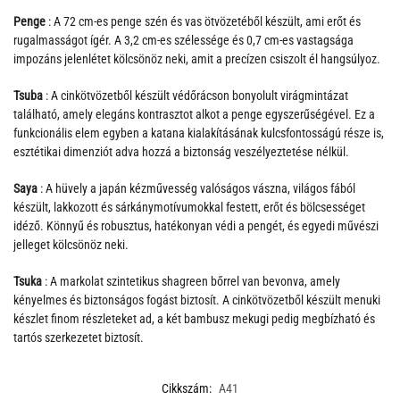
Penge
: A 72 cm-es penge szén és vas ötvözetéből készült, ami erőt és
rugalmasságot ígér. A 3,2 cm-es szélessége és 0,7 cm-es vastagsága
impozáns jelenlétet kölcsönöz neki, amit a precízen csiszolt él hangsúlyoz.
Tsuba
: A cinkötvözetből készült védőrácson bonyolult virágmintázat
található, amely elegáns kontrasztot alkot a penge egyszerűségével. Ez a
funkcionális elem egyben a katana kialakításának kulcsfontosságú része is,
esztétikai dimenziót adva hozzá a biztonság veszélyeztetése nélkül.
Saya
: A hüvely a japán kézművesség valóságos vászna, világos fából
készült, lakkozott és sárkánymotívumokkal festett, erőt és bölcsességet
idéző. Könnyű és robusztus, hatékonyan védi a pengét, és egyedi művészi
jelleget kölcsönöz neki.
Tsuka
: A markolat szintetikus shagreen bőrrel van bevonva, amely
kényelmes és biztonságos fogást biztosít. A cinkötvözetből készült menuki
készlet finom részleteket ad, a két bambusz mekugi pedig megbízható és
tartós szerkezetet biztosít.
Cikkszám:
A41