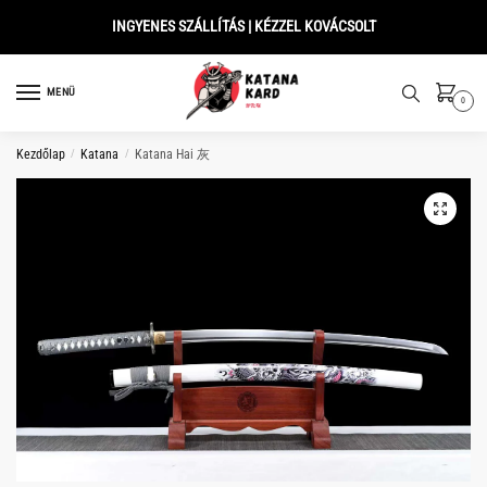
Skip
Skip
INGYENES SZÁLLÍTÁS | KÉZZEL KOVÁCSOLT
to
to
navigation
content
MENÜ
0
Kezdőlap
/
Katana
/
Katana Hai 灰