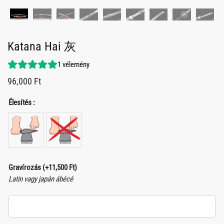
Katana Hai 灰
1
vélemény
96,000
Ft
Élesítés :
Gravírozás
(+
11,500
Ft
)
Latin vagy japán ábécé