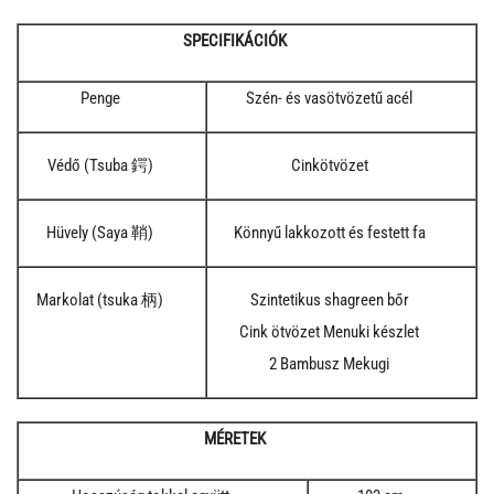
SPECIFIKÁCIÓK
Penge
Szén- és vasötvözetű acél
Védő (Tsuba 鍔)
Cinkötvözet
Hüvely (Saya 鞘)
Könnyű lakkozott és festett fa
Markolat (tsuka 柄)
Szintetikus shagreen bőr
Cink ötvözet Menuki készlet
2 Bambusz Mekugi
MÉRETEK