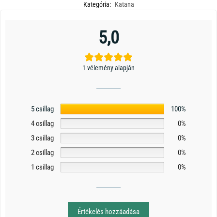
Kategória:
Katana
5,0
1 vélemény alapján
5 csillag
100%
4 csillag
0%
3 csillag
0%
2 csillag
0%
1 csillag
0%
Értékelés hozzáadása