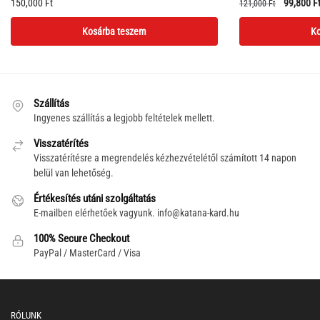
Original
150,000
Ft
99,800
F
121,000
Ft
price
Kosárba teszem
Ko
was:
121,000 F
Szállítás
Ingyenes szállítás a legjobb feltételek mellett.
Visszatérítés
Visszatérítésre a megrendelés kézhezvételétől számított 14 napon
belül van lehetőség.
Értékesítés utáni szolgáltatás
E-mailben elérhetőek vagyunk.
info@katana-kard.hu
100% Secure Checkout
PayPal / MasterCard / Visa
RÓLUNK