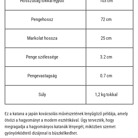
Hosszúság tokkal együtt
103 cm
Pengehossz
72 cm
Markolat hossza
25 cm
Penge szélessége
3.2 cm
Pengevastagság
0.7 cm
Súly
1,2 kg tokkal
Ez a katana a japán kovácsolás művészetének lenyűgöző példája, amely
ötvözi a hagyományt a modern esztétikával. Úgy tervezték, hogy
megragadja a hagyományos katanák lényegét, miközben szemet
gyönyörködtető dizájnnal is büszkélkedhet.