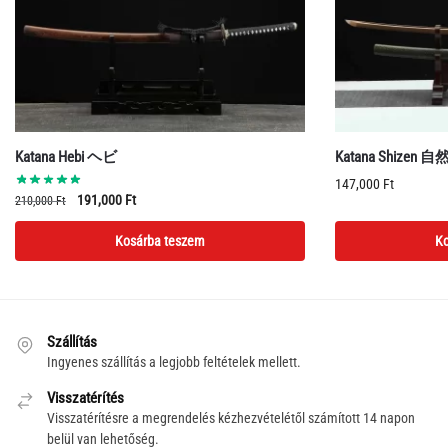
Katana Hebi ヘビ
Katana Shizen 自
147,000
Ft
Original
Current
191,000
Ft
210,000
Ft
price
price
Kosárba teszem
Ko
was:
is:
210,000 Ft.
191,000 Ft.
Szállítás
Ingyenes szállítás a legjobb feltételek mellett.
Visszatérítés
Visszatérítésre a megrendelés kézhezvételétől számított 14 napon
belül van lehetőség.