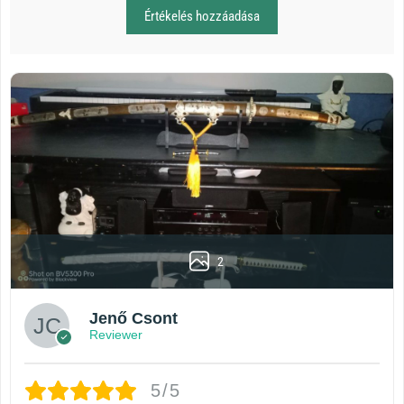
Értékelés hozzáadása
2
Jenő Csont
Reviewer
5/5