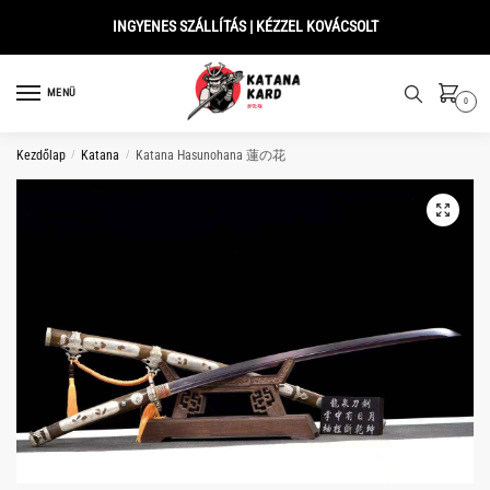
Skip
Skip
INGYENES SZÁLLÍTÁS | KÉZZEL KOVÁCSOLT
to
to
navigation
content
MENÜ
0
Kezdőlap
/
Katana
/
Katana Hasunohana 蓮の花