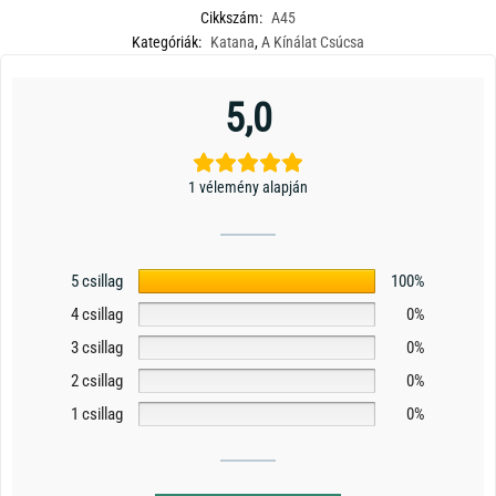
Cikkszám:
A45
Kategóriák:
Katana
,
A Kínálat Csúcsa
5,0
1 vélemény alapján
5 csillag
100%
4 csillag
0%
3 csillag
0%
2 csillag
0%
1 csillag
0%