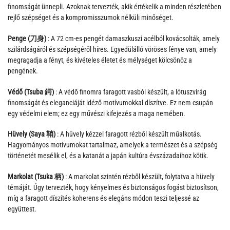
finomságát ünnepli. Azoknak tervezték, akik értékelik a minden részletében
rejlő szépséget és a kompromisszumok nélküli minőséget.
Penge (刀身)
: A 72 cm-es pengét damaszkuszi acélból kovácsolták, amely
szilárdságáról és szépségéről híres. Egyedülálló vöröses fénye van, amely
megragadja a fényt, és kivételes életet és mélységet kölcsönöz a
pengének.
Védő (Tsuba 鍔)
: A védő finomra faragott vasból készült, a lótuszvirág
finomságát és eleganciáját idéző motívumokkal díszítve. Ez nem csupán
egy védelmi elem; ez egy művészi kifejezés a maga nemében.
Hüvely (Saya 鞘)
: A hüvely kézzel faragott rézből készült műalkotás.
Hagyományos motívumokat tartalmaz, amelyek a természet és a szépség
történetét mesélik el, és a katanát a japán kultúra évszázadaihoz kötik.
Markolat (Tsuka 柄)
: A markolat szintén rézből készült, folytatva a hüvely
témáját. Úgy tervezték, hogy kényelmes és biztonságos fogást biztosítson,
míg a faragott díszítés koherens és elegáns módon teszi teljessé az
együttest.