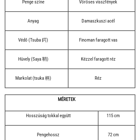
Penge színe
Vöröses visszfények
Anyag
Damaszkuszi acél
Védő (Tsuba 鍔)
Finoman faragott vas
Hüvely (Saya 鞘)
Kézzel faragott réz
Markolat (tsuka 柄)
Réz
MÉRETEK
Hosszúság tokkal együtt
115 cm
Pengehossz
72 cm