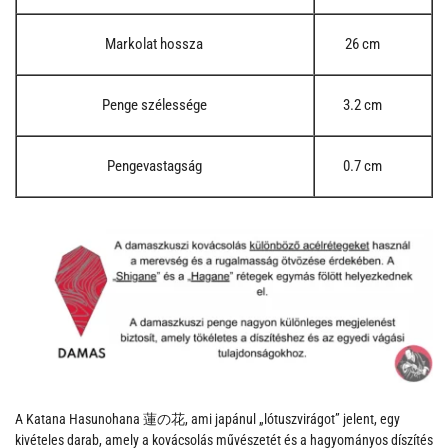
Markolat hossza
26 cm
Penge szélessége
3.2 cm
Pengevastagság
0.7 cm
A Katana Hasunohana 蓮の花, ami japánul „lótuszvirágot” jelent, egy
kivételes darab, amely a kovácsolás művészetét és a hagyományos díszítés