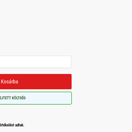
Kosárba
EJTETT KÖLTSÉG
értékelést adtak.