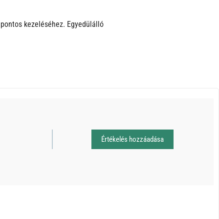
a pontos kezeléséhez. Egyedülálló
Értékelés hozzáadása