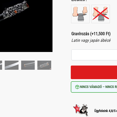
Gravírozás
(+
11,500
Ft
)
Latin vagy japán ábécé
NINCS VÁMADÓ – NINCS R
Ügyfeleink 4,8/5 