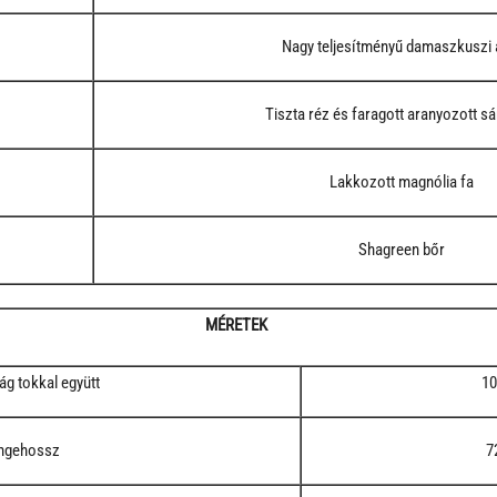
Nagy teljesítményű damaszkuszi 
Tiszta réz és faragott aranyozott s
Lakkozott magnólia fa
Shagreen bőr
MÉRETEK
g tokkal együtt
1
ngehossz
7