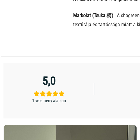
Markolat (Tsuka 柄)
: A shagreen 
textúrája és tartóssága miatt a 
5,0
1 vélemény alapján