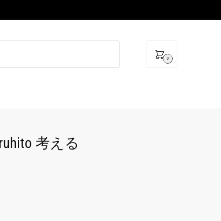
0
eruhito 考える