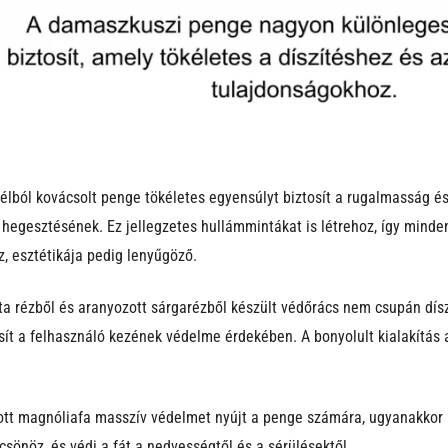
élból kovácsolt penge tökéletes egyensúlyt biztosít a rugalmasság é
hegesztésének. Ez jellegzetes hullámmintákat is létrehoz, így minde
, esztétikája pedig lenyűgöző.
szta rézből és aranyozott sárgarézből készült védőrács nem csupán dís
osít a felhasználó kezének védelme érdekében. A bonyolult kialakítá
ott magnóliafa masszív védelmet nyújt a penge számára, ugyanakkor k
lcsönöz, és védi a fát a nedvességtől és a sérülésektől.