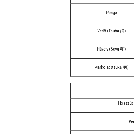
Penge
Védő (Tsuba 鍔)
Hüvely (Saya 鞘)
Markolat (tsuka 柄)
Hosszúsá
Pe