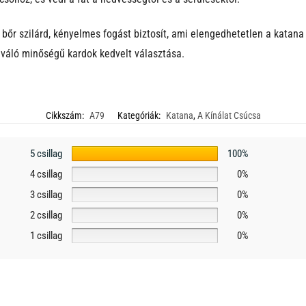
bőr szilárd, kényelmes fogást biztosít, ami elengedhetetlen a katan
kiváló minőségű kardok kedvelt választása.
Cikkszám:
A79
Kategóriák:
Katana
,
A Kínálat Csúcsa
5 csillag
100%
4 csillag
0%
3 csillag
0%
2 csillag
0%
1 csillag
0%