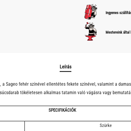
Ingyenes szállítá
Mestereink által
Leírás
geo fehér színével ellentétes fekete színével, valamint a damaszk
 csúcsdarab tökéletesen alkalmas tatamin való vágásra vagy bemutatá
SPECIFIKÁCIÓK
Szürke