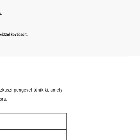
s.
 kézzel kovácsolt.
uszi pengével tűnik ki, amely
sra.