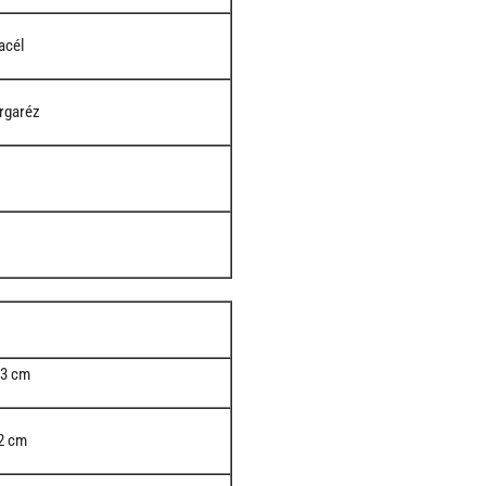
acél
árgaréz
03 cm
2 cm