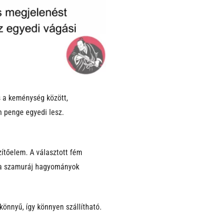
s a keménység között,
n penge egyedi lesz.
zítőelem. A választott fém
s a szamuráj hagyományok
önnyű, így könnyen szállítható.