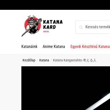
Skip
Skip
to
to
navigation
content
Keresés
Keresés
a
következőre:
Katanáink
Anime Katana
Egyedi Készítésű Katana
Kezdőlap
Katana
Katana Kangaeruhito 考える人
/
/