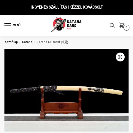
Skip
Skip
INGYENES SZÁLLÍTÁS | KÉZZEL KOVÁCSOLT
to
to
navigation
content
MENÜ
0
Kezdőlap
/
Katana
/
Katana Musashi 武蔵