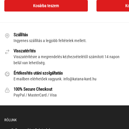
price
Kosárba teszem
Ko
was:
121,000 F
Szállítás
Ingyenes szállítás a legjobb feltételek mellett.
Visszatérítés
Visszatérítésre a megrendelés kézhezvételétől számított 14 napon
belül van lehetőség.
Értékesítés utáni szolgáltatás
E-mailben elérhetőek vagyunk.
info@katana-kard.hu
100% Secure Checkout
PayPal / MasterCard / Visa
RÓLUNK