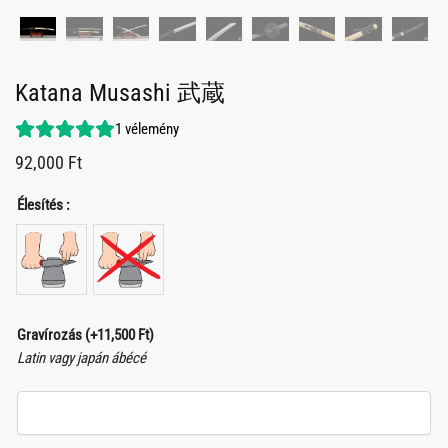
Katana Musashi 武蔵
1
vélemény
92,000
Ft
Élesítés :
Gravírozás
(+
11,500
Ft
)
Latin vagy japán ábécé