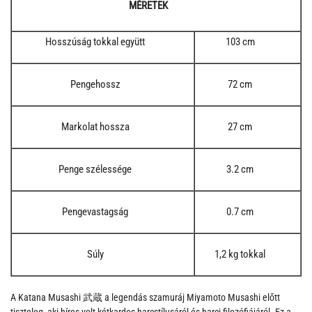
MÉRETEK
Hosszúság tokkal együtt
103 cm
Pengehossz
72 cm
Markolat hossza
27 cm
Penge szélessége
3.2 cm
Pengevastagság
0.7 cm
Súly
1,2 kg tokkal
A Katana Musashi 武蔵 a legendás szamuráj Miyamoto Musashi előtt
tiszteleg, aki híres volt kétkardos harcstílusáról és harci filozófiájáról. Ez a