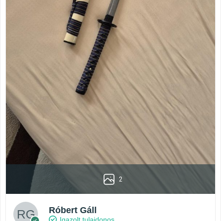
2
Róbert Gáll
Igazolt tulajdonos