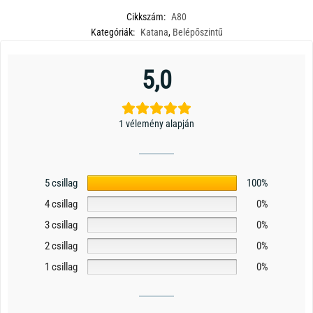
Cikkszám:
A80
Kategóriák:
Katana
,
Belépőszintű
5,0
1 vélemény alapján
5 csillag
100%
4 csillag
0%
3 csillag
0%
2 csillag
0%
1 csillag
0%