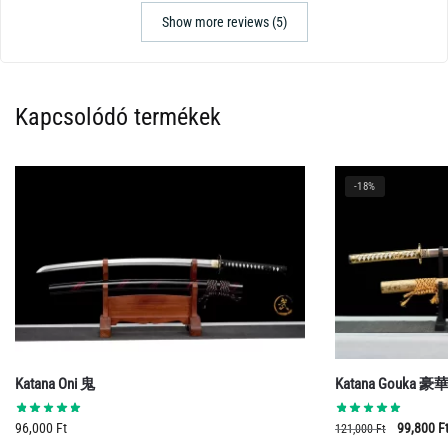
Show more reviews (5)
Kapcsolódó termékek
-18%
Katana Oni 鬼
Katana Gouka 豪
Original
96,000
Ft
99,800
F
121,000
Ft