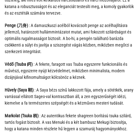
katana a robusztusságot és az eleganciát testesíti meg, a komoly gyakorlók
és az esztéták számára tervezve.
Penge (刀身)
: A damaszkuszi acélból kovácsolt penge az acélhajlításra
jellemző, határozott hullámmintázatot mutat, ami fokozott szilárdságot és
optimális rugalmasságot biztosít. A bo-hi, a pengén található barázda
csökkenti a súlyt és javítja a sziszegést vágás közben, miközben megőrzi a
szerkezeti integritást.
Védő (Tsuba 鍔)
: A fekete, faragott vas Tsuba egyszerre funkcionális és
művészi, egyszerre nyújt kézvédelmet, miközben minimalista, modern
dizájnjával kifinomultságot kölcsönöz a kéznek.
Hüvely (Saya 鞘)
: A Saya bézs színű lakkozott fája, amely a sötétkék, arany
varrással ellátott Sageo-val kontrasztban áll, a zen egyszerűségét idézi,
kiemelve a fa természetes szépségét és a kézműves mesteri tudását.
Markolat (Tsuka 柄)
: Az autentikus fekete shagreen borítású tsuka szilárd,
tartós fogást biztosít. A vas Menuki és a két bambusz Mekugi biztosítja,
hogy a katana minden részlete hű legyen a szamuráj hagyományokhoz.