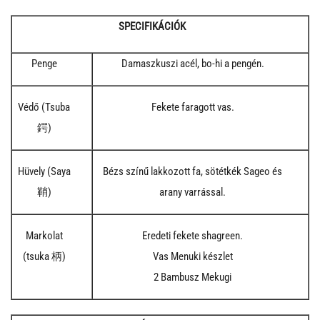
SPECIFIKÁCIÓK
Penge
Damaszkuszi acél, bo-hi a pengén.
Védő (Tsuba
Fekete faragott vas.
鍔)
Hüvely (Saya
Bézs színű lakkozott fa, sötétkék Sageo és
鞘)
arany varrással.
Markolat
Eredeti fekete shagreen.
(tsuka 柄)
Vas Menuki készlet
2 Bambusz Mekugi