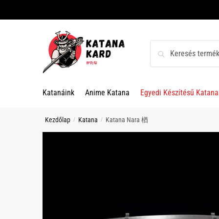
Skip
Skip
to
to
navigation
content
Keresés
Keresés
a
következőre:
Katanáink
Anime Katana
Egyedi Készítésű Katana
Kezdőlap
Katana
Katana Nara 楢
/
/