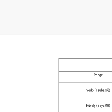
Penge
Védő (Tsuba 鍔)
Hüvely (Saya 鞘)