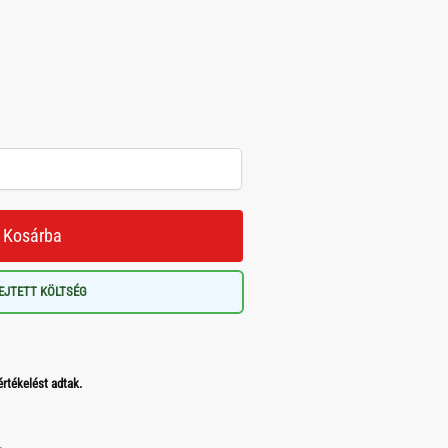
Kosárba
EJTETT KÖLTSÉG
értékelést adtak.