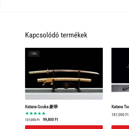
Kapcsolódó termékek
-18%
Katana Gouka 豪華
Katana T
187,000
Ft
Original
Current
99,800
Ft
121,000
Ft
price
price