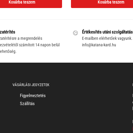
Kosárba teszem
Kosárba teszem
was:
is:
165,000 Ft.
147,000 Ft.
zatérítés
Értékesítés utáni szolgáltatás
zatérítésre a megrendelés
E-mailben elérhetőek vagyunk.
ezvételétől számított 14 napon belül
info@katana-kard.hu
lehetőség.
VÁSÁRLÁSI JEGYZETEK
Figyelmeztetés
Szállítás