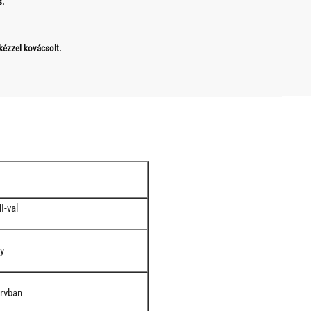
s.
 kézzel kovácsolt.
I-val
ny
arvban