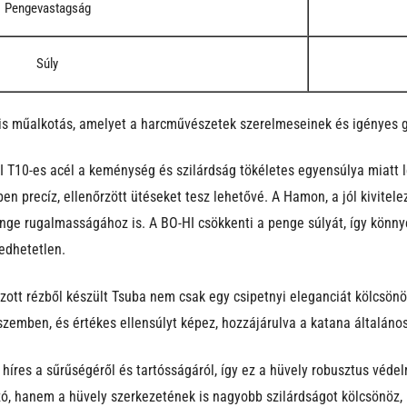
Pengevastagság
Súly
s műalkotás, amelyet a harcművészetek szerelmeseinek és igényes g
T10-es acél a keménység és szilárdság tökéletes egyensúlya miatt le
ben precíz, ellenőrzött ütéseket tesz lehetővé. A Hamon, a jól kivitel
enge rugalmasságához is. A BO-HI csökkenti a penge súlyát, így kön
edhetetlen.
ozott rézből készült Tsuba nem csak egy csipetnyi eleganciát kölcsön
l szemben, és értékes ellensúlyt képez, hozzájárulva a katana általán
 híres a sűrűségéről és tartósságáról, így ez a hüvely robusztus véde
, hanem a hüvely szerkezetének is nagyobb szilárdságot kölcsönöz, íg