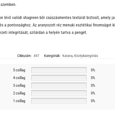
 szemben.
n lévő valódi shagreen bőr csúszásmentes textúrát biztosít, amely jav
és a pontossághoz. Az aranyozott réz menuki esztétikai finomságot 
zeti integritását, szilárdan a helyén tartva a pengét.
Cikkszám:
A97
Kategóriák:
Katana
,
Középkategóriás
5 csillag
0%
4 csillag
0%
3 csillag
0%
2 csillag
0%
1 csillag
0%