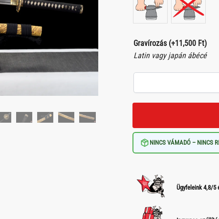
Gravírozás
(+
11,500
Ft
)
Latin vagy japán ábécé
NINCS VÁMADÓ – NINCS R
Ügyfeleink 4,8/5 