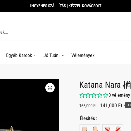
INGYENES SZÁLLÍTÁS | KÉZZEL KOVÁCSOLT
Egyéb Kardok
Jó Tudni
Vélemények
Katana Nara 
0
vélemény
Original
Curr
141,000
Ft
166,000
Ft
-1
price
pric
Élesítés :
was:
is:
166,000 Ft.
141,