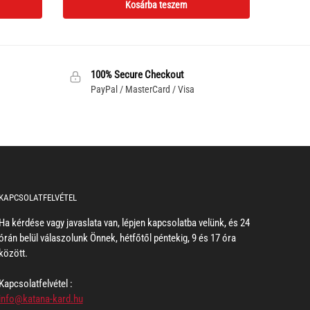
Kosárba teszem
100% Secure Checkout
PayPal / MasterCard / Visa
KAPCSOLATFELVÉTEL
Ha kérdése vagy javaslata van, lépjen kapcsolatba velünk, és 24
órán belül válaszolunk Önnek, hétfőtől péntekig, 9 és 17 óra
között.
Kapcsolatfelvétel :
info@katana-kard.hu