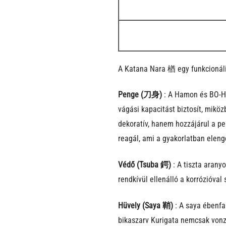
A Katana Nara 楢 egy funkcionáli
Penge (刀身)
: A Hamon és BO-HI 
vágási kapacitást biztosít, miköz
dekoratív, hanem hozzájárul a p
reagál, ami a gyakorlatban eleng
Védő (Tsuba 鍔)
: A tiszta arany
rendkívül ellenálló a korrózióva
Hüvely (Saya 鞘)
: A saya ébenfa
bikaszarv Kurigata nemcsak vonzó