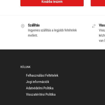
Kosárba teszem
was:
is:
121,000 Ft.
99,800 Ft.
Szállítás
Viss
Ingyenes szállítás a legjobb feltételek
Viss
mellett.
kézh
van 
RÓLUNK
Felhasználási Feltételek
Jogi információk
Adatvédelmi Politika
Visszatérítési Politika