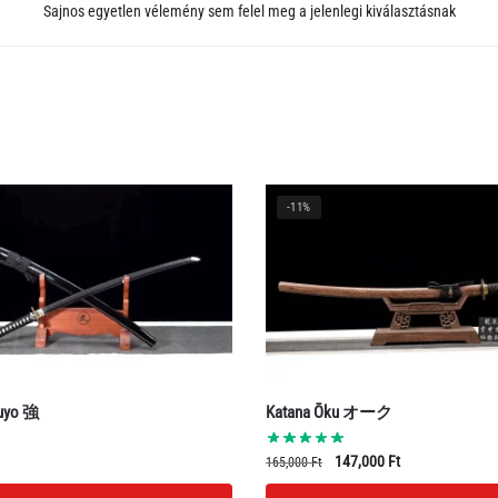
Sajnos egyetlen vélemény sem felel meg a jelenlegi kiválasztásnak
-11%
suyo 強
Katana Ōku オーク
Original
Current
147,000
Ft
165,000
Ft
price
price