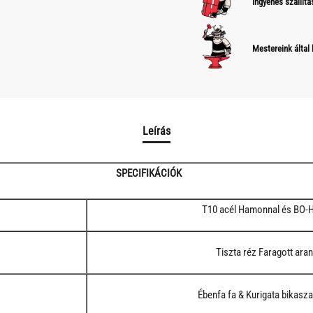
Ingyenes szállítá
Mestereink által
Leírás
SPECIFIKÁCIÓK
T10 acél Hamonnal és BO-H
Tiszta réz Faragott ara
Ébenfa fa & Kurigata bikasz