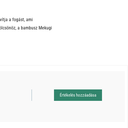
ítja a fogást, ami
kölcsönöz, a bambusz Mekugi
Értékelés hozzáadása