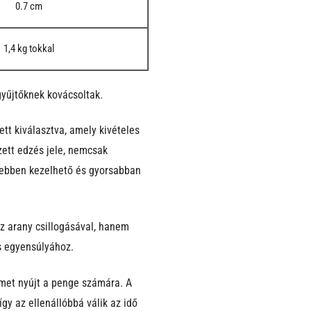
0.7 cm
1,4 kg tokkal
yűjtőknek kovácsoltak.
tt kiválasztva, amely kivételes
ezett edzés jele, nemcsak
nyebben kezelhető és gyorsabban
öz arany csillogásával, hanem
os egyensúlyához.
lmet nyújt a penge számára. A
y az ellenállóbbá válik az idő