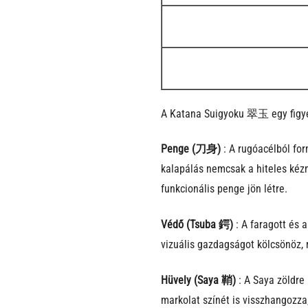
A Katana Suigyoku 翠玉 egy figyel
Penge (刀身)
: A rugóacélból for
kalapálás nemcsak a hiteles kézm
funkcionális penge jön létre.
Védő (Tsuba 鍔)
: A faragott és a
vizuális gazdagságot kölcsönöz, 
Hüvely (Saya 鞘)
: A Saya zöldre
markolat színét is visszhangozza,