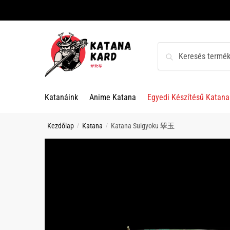
Skip
Skip
to
to
navigation
content
Keresés
Keresés
a
következőre:
Katanáink
Anime Katana
Egyedi Készítésű Katana
Kezdőlap
Katana
Katana Suigyoku 翠玉
/
/