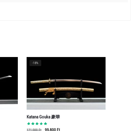
-18%
Katana Gouka 豪華
Original
Current
99,800
Ft
121,000
Ft