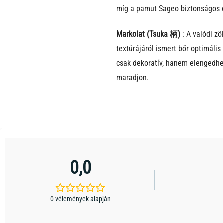
míg a pamut Sageo biztonságos és
Markolat (Tsuka 柄)
: A valódi zö
textúrájáról ismert bőr optimáli
csak dekoratív, hanem elengedhet
maradjon.
0,0
0 vélemények alapján