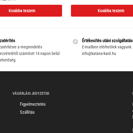
price
price
was:
is:
Kosárba teszem
Kosárba teszem
was:
is:
208,000 Ft.
191,000 Ft.
132,000 Ft.
92,000 Ft.
zatérítés
Értékesítés utáni szolgáltatás
zatérítésre a megrendelés
E-mailben elérhetőek vagyunk.
ezvételétől számított 14 napon belül
info@katana-kard.hu
lehetőség.
VÁSÁRLÁSI JEGYZETEK
Figyelmeztetés
Szállítás