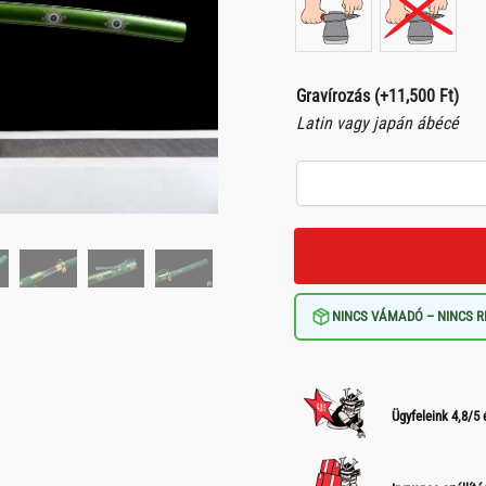
Gravírozás
(+
11,500
Ft
)
Latin vagy japán ábécé
NINCS VÁMADÓ – NINCS R
Ügyfeleink 4,8/5 