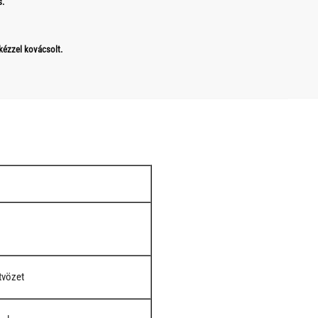
s.
 kézzel kovácsolt.
tvözet