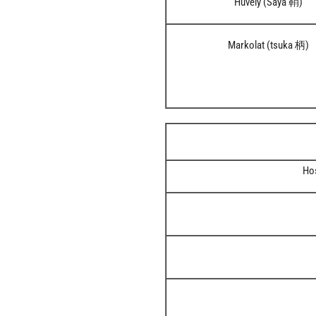
Hüvely (Saya 鞘)
Markolat (tsuka 柄)
Hos