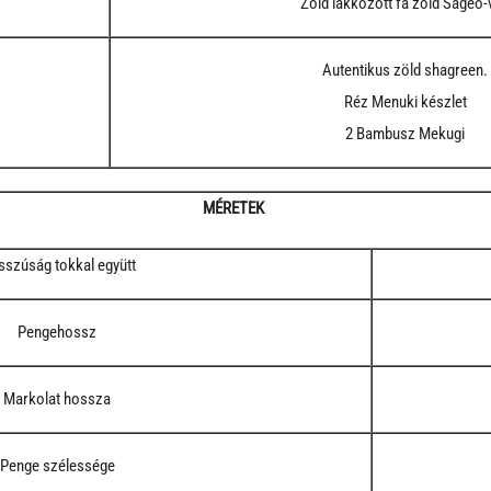
Zöld lakkozott fa zöld Sageo-v
Autentikus zöld shagreen.
Réz Menuki készlet
2 Bambusz Mekugi
MÉRETEK
szúság tokkal együtt
Pengehossz
Markolat hossza
Penge szélessége