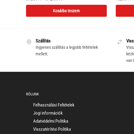
price
price
Kosárba teszem
was:
is:
210,000 Ft.
191,000 Ft.
Szállítás
Viss
Ingyenes szállítás a legjobb feltételek
Viss
mellett.
kézh
van 
RÓLUNK
Felhasználási Feltételek
Jogi információk
Adatvédelmi Politika
Visszatérítési Politika