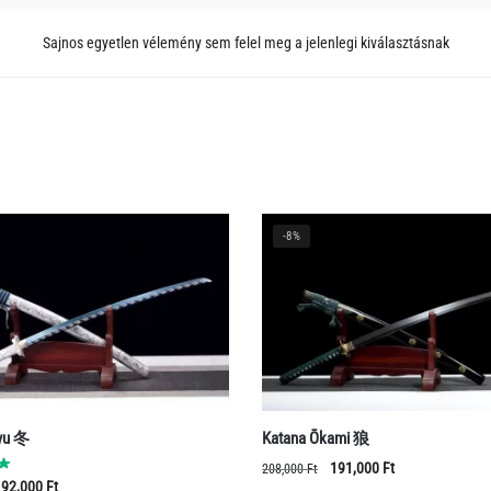
Sajnos egyetlen vélemény sem felel meg a jelenlegi kiválasztásnak
-8%
yu 冬
Katana Ōkami 狼
Original
Current
191,000
Ft
208,000
Ft
Original
Current
92,000
Ft
price
price