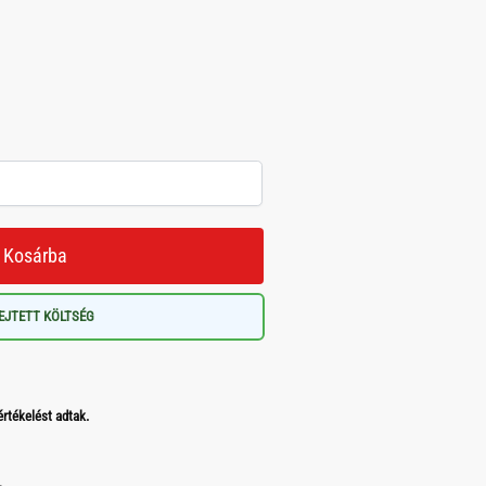
Kosárba
EJTETT KÖLTSÉG
értékelést adtak.