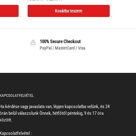
price
price
Kosárba teszem
was:
is:
121,000 Ft.
99,800 Ft.
100% Secure Checkout
PayPal / MasterCard / Visa
KAPCSOLATFELVÉTEL
Ha kérdése vagy javaslata van, lépjen kapcsolatba velünk, és 24
órán belül válaszolunk Önnek, hétfőtől péntekig, 9 és 17 óra
között.
Kapcsolatfelvétel :