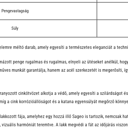
Pengevastagság
Súly
emre méltó darab, amely egyesíti a természetes eleganciát a techni
mázott penge rugalmas és rugalmas, elnyeli az ütéseket anélkül, hogy
űves munkát garantálja, hanem az acél szerkezetét is megerősíti, íg
ranyozott cinkötvözet alkotja a védő, amely egyesíti a szilárdságot é
míg a cink korrózióállóságot és a katana egyensúlyát megőrző könnye
 lakkozott fája, amelyhez egy hozzá illő Sageo is tartozik, nemcsak 
 vizuális harmóniát teremtve. A lakk megvédi a fát az időjárás viszon