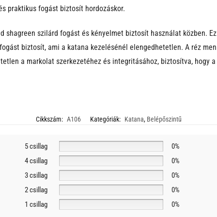
 praktikus fogást biztosít hordozáskor.
ld shagreen szilárd fogást és kényelmet biztosít használat közben. Ez
s fogást biztosít, ami a katana kezelésénél elengedhetetlen. A réz 
etlen a markolat szerkezetéhez és integritásához, biztosítva, hogy a
Cikkszám:
A106
Kategóriák:
Katana
,
Belépőszintű
5 csillag
0%
4 csillag
0%
3 csillag
0%
2 csillag
0%
1 csillag
0%