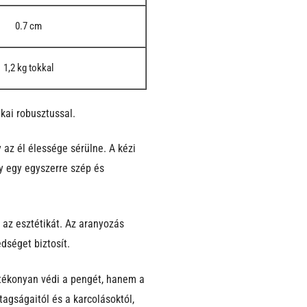
0.7 cm
1,2 kg tokkal
kai robusztussal.
 az él élessége sérülne. A kézi
y egy egyszerre szép és
s az esztétikát. Az aranyozás
dséget biztosít.
hatékonyan védi a pengét, hanem a
tagságaitól és a karcolásoktól,