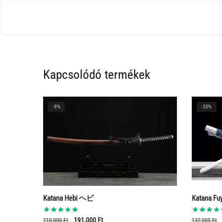
Kapcsolódó termékek
-9%
-30%
Katana Hebi ヘビ
Katana Fu
Original
Current
191,000
Ft
210,000
Ft
132,000
Ft