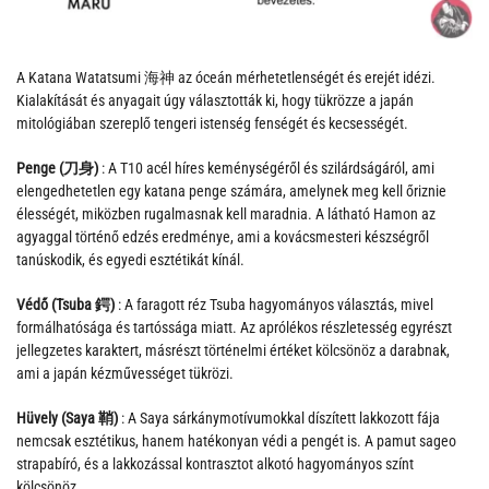
A Katana Watatsumi 海神 az óceán mérhetetlenségét és erejét idézi.
Kialakítását és anyagait úgy választották ki, hogy tükrözze a japán
mitológiában szereplő tengeri istenség fenségét és kecsességét.
Penge (刀身)
: A T10 acél híres keménységéről és szilárdságáról, ami
elengedhetetlen egy katana penge számára, amelynek meg kell őriznie
élességét, miközben rugalmasnak kell maradnia. A látható Hamon az
agyaggal történő edzés eredménye, ami a kovácsmesteri készségről
tanúskodik, és egyedi esztétikát kínál.
Védő (Tsuba 鍔)
: A faragott réz Tsuba hagyományos választás, mivel
formálhatósága és tartóssága miatt. Az aprólékos részletesség egyrészt
jellegzetes karaktert, másrészt történelmi értéket kölcsönöz a darabnak,
ami a japán kézművességet tükrözi.
Hüvely (Saya 鞘)
: A Saya sárkánymotívumokkal díszített lakkozott fája
nemcsak esztétikus, hanem hatékonyan védi a pengét is. A pamut sageo
strapabíró, és a lakkozással kontrasztot alkotó hagyományos színt
kölcsönöz.