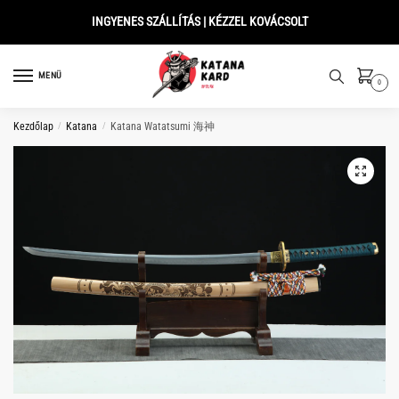
Skip
Skip
INGYENES SZÁLLÍTÁS | KÉZZEL KOVÁCSOLT
to
to
navigation
content
MENÜ
0
Kezdőlap
/
Katana
/
Katana Watatsumi 海神