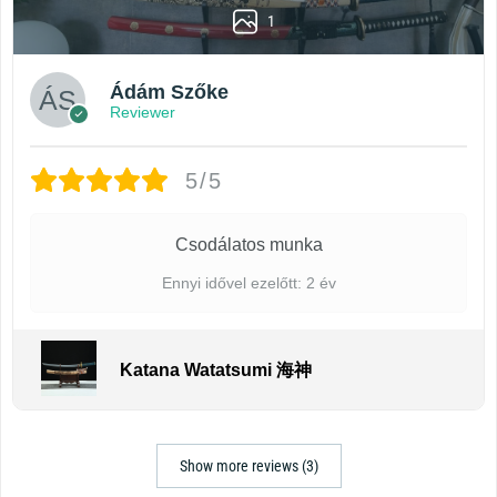
1
Ádám Szőke
Reviewer
5/5
Csodálatos munka
Ennyi idővel ezelőtt: 2 év
Katana Watatsumi 海神
Show more reviews (3)