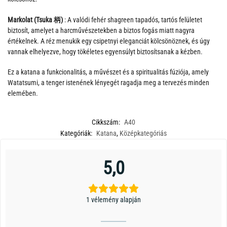
Markolat (Tsuka 柄)
: A valódi fehér shagreen tapadós, tartós felületet
biztosít, amelyet a harcművészetekben a biztos fogás miatt nagyra
értékelnek. A réz menukik egy csipetnyi eleganciát kölcsönöznek, és úgy
vannak elhelyezve, hogy tökéletes egyensúlyt biztosítsanak a kézben.
Ez a katana a funkcionalitás, a művészet és a spiritualitás fúziója, amely
Watatsumi, a tenger istenének lényegét ragadja meg a tervezés minden
elemében.
Cikkszám:
A40
Kategóriák:
Katana
,
Középkategóriás
5,0
1 vélemény alapján