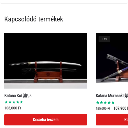
Kapcsolódó termékek
-14%
Katana Koi 濃い
Katana Murasaki 
Original
108,000
Ft
107,900
125,000
Ft
price
Kosárba teszem
Ko
was:
125,000 F