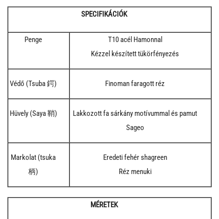
SPECIFIKÁCIÓK
Penge
T10 acél Hamonnal
Kézzel készített tükörfényezés
Védő (Tsuba 鍔)
Finoman faragott réz
Hüvely (Saya 鞘)
Lakkozott fa sárkány motívummal és pamut
Sageo
Markolat (tsuka
Eredeti fehér shagreen
柄)
Réz menuki
MÉRETEK