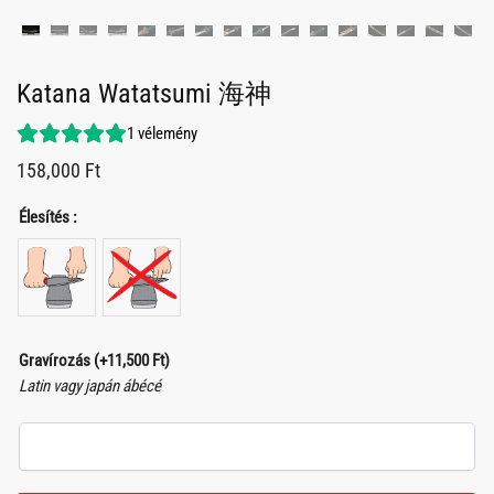
Katana Watatsumi 海神
1
vélemény
158,000
Ft
Élesítés :
Gravírozás
(+
11,500
Ft
)
Latin vagy japán ábécé