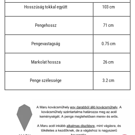
Hosszúság tokkal együtt
103 cm
Pengehossz
71 cm
Pengevastagság
0.75 cm
Markolat hossza
26 cm
Penge szélessége
3.2 cm