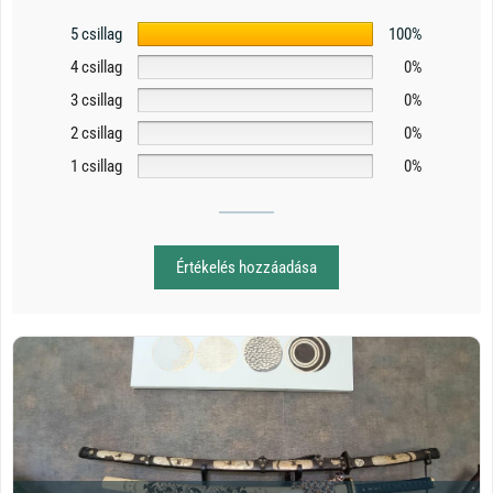
5 csillag
100%
4 csillag
0%
3 csillag
0%
2 csillag
0%
1 csillag
0%
Értékelés hozzáadása