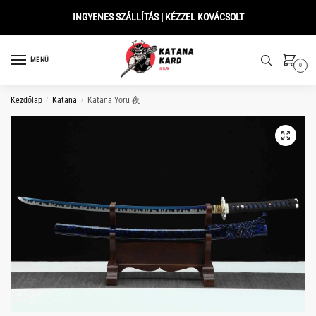
Skip
Skip
INGYENES SZÁLLÍTÁS | KÉZZEL KOVÁCSOLT
to
to
navigation
content
MENÜ
0
Kezdőlap
/
Katana
/
Katana Yoru 夜