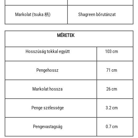
Markolat (tsuka 柄)
Shagreen bőrutánzat
MÉRETEK
Hosszúság tokkal együtt
103 cm
Pengehossz
71 cm
Markolat hossza
26 cm
Penge szélessége
3.2 cm
Pengevastagság
0.7 cm