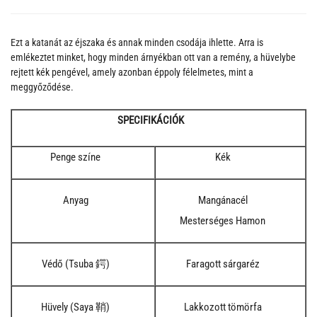
Ezt a katanát az éjszaka és annak minden csodája ihlette. Arra is
emlékeztet minket, hogy minden árnyékban ott van a remény, a hüvelybe
rejtett kék pengével, amely azonban éppoly félelmetes, mint a
meggyőződése.
SPECIFIKÁCIÓK
Penge színe
Kék
Anyag
Mangánacél
Mesterséges Hamon
Védő (Tsuba 鍔)
Faragott sárgaréz
Hüvely (Saya 鞘)
Lakkozott tömörfa