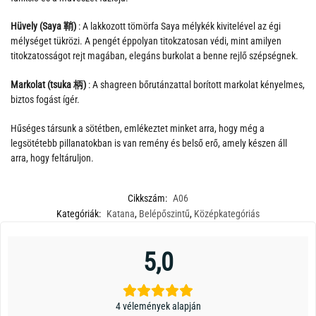
Hüvely (Saya 鞘)
: A lakkozott tömörfa Saya mélykék kivitelével az égi
mélységet tükrözi. A pengét éppolyan titokzatosan védi, mint amilyen
titokzatosságot rejt magában, elegáns burkolat a benne rejlő szépségnek.
Markolat (tsuka 柄)
: A shagreen bőrutánzattal borított markolat kényelmes,
biztos fogást ígér.
Hűséges társunk a sötétben, emlékeztet minket arra, hogy még a
legsötétebb pillanatokban is van remény és belső erő, amely készen áll
arra, hogy feltáruljon.
Cikkszám:
A06
Kategóriák:
Katana
,
Belépőszintű
,
Középkategóriás
5,0
4 vélemények alapján