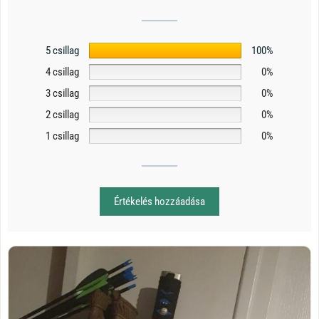
5 csillag
100%
4 csillag
0%
3 csillag
0%
2 csillag
0%
1 csillag
0%
Értékelés hozzáadása