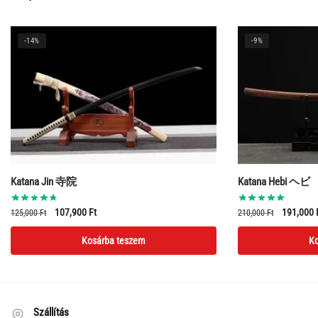
-14%
-9%
Katana Jin 寺院
Katana Hebi ヘビ
Original
Current
Original
107,900
Ft
191,000
125,000
Ft
210,000
Ft
price
price
price
Kosárba teszem
Ko
was:
is:
was:
125,000 Ft.
107,900 Ft.
210,000 F
Szállítás