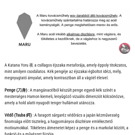
A Katana Yoru 夜 a csillagos éjszaka metaforája, amely éppoly titokzatos,
mint amilyen csodálatos. Kék pengéje az éjszakai égboltot idézi, mély,
megnyugtató árnyalat, amely kontrasztban áll a vágóél éleivel.
Penge (刀身)
: A mangánacélból készült penge egyedi kék színét a
mesterséges Hamon kiemeli, lenyűgöző vizuális dimenziót kölcsönözve,
amely a hold alatti nyugodt tenger hullámait utánozza.
Védő (Tsuba 鍔)
: A faragott sárgaréz védőrács a japán kézművesség
finomsága előtt tiszteleg, a hagyományos díszítésre emlékeztető
motívumokkal. Tökéletes átmenetet képez a penge és a markolat között, a
funkció és a művészet fúziója.