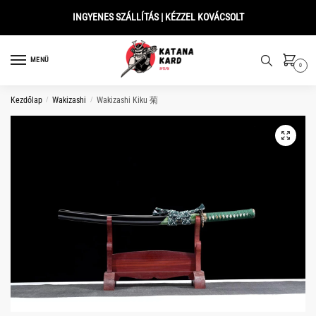
Skip
Skip
INGYENES SZÁLLÍTÁS | KÉZZEL KOVÁCSOLT
to
to
navigation
content
MENÜ
0
Kezdőlap
/
Wakizashi
/
Wakizashi Kiku 菊