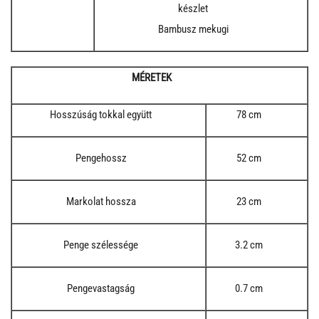
készlet
Bambusz mekugi
MÉRETEK
Hosszúság tokkal együtt
78 cm
Pengehossz
52 cm
Markolat hossza
23 cm
Penge szélessége
3.2 cm
Pengevastagság
0.7 cm