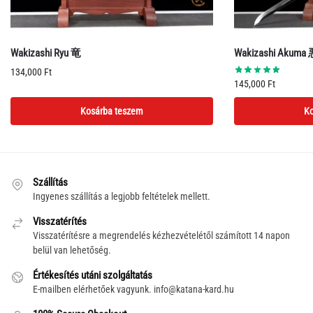
Wakizashi Ryu 竜
Wakizashi Akum
134,000
Ft
145,000
Ft
Kosárba teszem
Ko
Szállítás
Ingyenes szállítás a legjobb feltételek mellett.
Visszatérítés
Visszatérítésre a megrendelés kézhezvételétől számított 14 napon
belül van lehetőség.
Értékesítés utáni szolgáltatás
E-mailben elérhetőek vagyunk.
info@katana-kard.hu