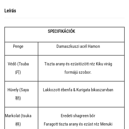
Leírás
SPECIFIKÁCIÓK
Penge
Damaszkuszi acél Hamon
Védő (Tsuba
Tiszta arany és ezüstözött réz Kiku virág
鍔)
formájú szobor.
Hüvely (Saya
Lakkozott ébenfa & Kurigata bikaszarvban
鞘)
Markolat (tsuka
Eredeti shagreen bőr
柄)
Faragott tiszta arany és ezüst réz Menuki