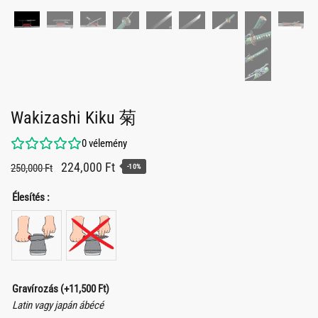
Wakizashi Kiku 菊
0
vélemény
Original
Current
224,000
Ft
250,000
Ft
-10%
price
price
Élesítés :
was:
is:
250,000 Ft.
224,000 Ft.
Gravírozás
(+
11,500
Ft
)
Latin vagy japán ábécé