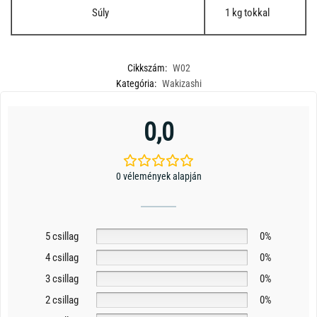
Súly
1 kg tokkal
Cikkszám:
W02
Kategória:
Wakizashi
0,0
0 vélemények alapján
5 csillag
0%
4 csillag
0%
3 csillag
0%
2 csillag
0%